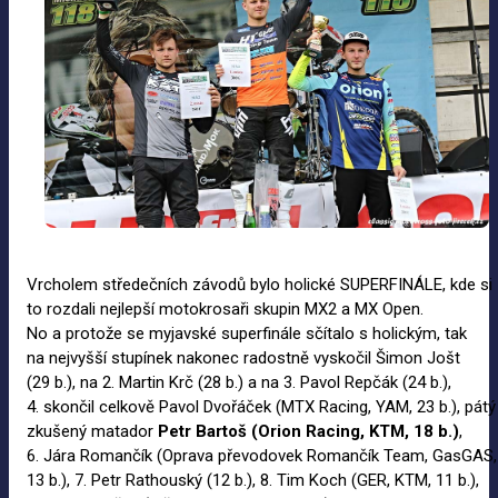
Vrcholem středečních závodů bylo holické SUPERFINÁLE, kde si
to rozdali nejlepší motokrosaři skupin MX2 a MX Open.
No a protože se myjavské superfinále sčítalo s holickým, tak
na nejvyšší stupínek nakonec radostně vyskočil Šimon Jošt
(29 b.), na 2. Martin Krč (28 b.) a na 3. Pavol Repčák (24 b.),
4. skončil celkově Pavol Dvořáček (MTX Racing, YAM, 23 b.), pátý
zkušený matador
Petr Bartoš (Orion Racing, KTM, 18
b.)
,
6. Jára Romančík (Oprava převodovek Romančík Team, GasGAS,
13 b.), 7. Petr Rathouský (12 b.), 8. Tim Koch (GER, KTM, 11 b.),