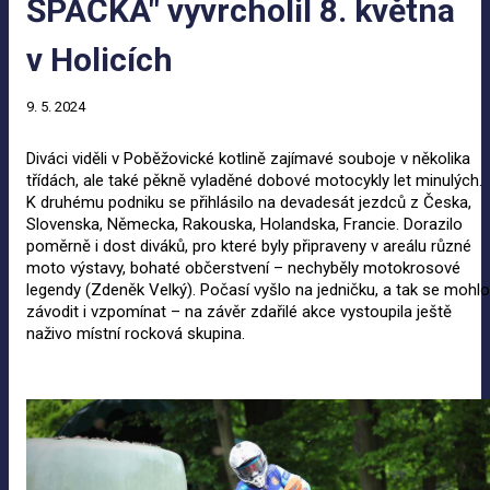
ŠPAČKA" vyvrcholil 8. května
v Holicích
9. 5. 2024
Diváci viděli v Poběžovické kotlině zajímavé souboje v několika
třídách, ale také pěkně vyladěné dobové motocykly let minulých.
K druhému podniku se přihlásilo na devadesát jezdců z Česka,
Slovenska, Německa, Rakouska, Holandska, Francie. Dorazilo
poměrně i dost diváků, pro které byly připraveny v areálu různé
moto výstavy, bohaté občerstvení – nechyběly motokrosové
legendy (Zdeněk Velký). Počasí vyšlo na jedničku, a tak se mohlo
závodit i vzpomínat – na závěr zdařilé akce vystoupila ještě
naživo místní rocková skupina.