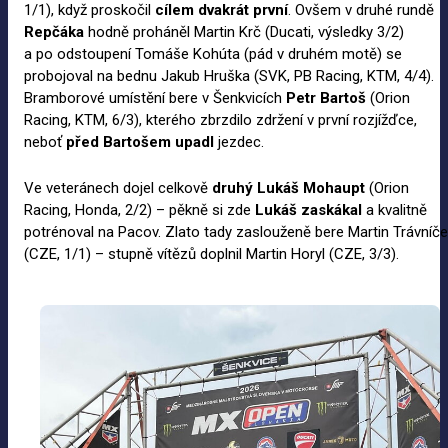
1/1), když proskočil
cílem dvakrát první
. Ovšem v druhé rundě
Repčáka
hodně proháněl Martin Krč (Ducati, výsledky 3/2)
a po odstoupení Tomáše Kohúta (pád v druhém motě) se
probojoval na bednu Jakub Hruška (SVK, PB Racing, KTM, 4/4).
Bramborové umístění bere v Šenkvicích
Petr Bartoš
(Orion
Racing, KTM, 6/3), kterého zbrzdilo zdržení v první rozjížďce,
neboť
před Bartošem upadl
jezdec.
Ve veteránech dojel celkově
druhý Lukáš Mohaupt
(Orion
Racing, Honda, 2/2) – pěkně si zde
Lukáš zaskákal
a kvalitně
potrénoval na Pacov. Zlato tady zaslouženě bere Martin Trávníč
(CZE, 1/1) – stupně vítězů doplnil Martin Horyl (CZE, 3/3).