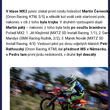
V
klase MX2
junior získal první rundu holeshot
Martin Červenk
(Orion Racing, KTM, 3/5) a několik kol vodil celé startovní pole,
nakonec v cíli z toho
byla trojka
. V druhém vystoupení dojel
Martin pátý
– nakonec z toho byla tedy
po
součtu brambora
.
Pořadí MX2: 1. Jiři Klejšmíd (MXTZ SD Install Racing, 1/1), 2. Dani
Mandys (SMX Racing Rudník, 2/2), 3. Marek Novák (MXTZ SD
Install Racing, 4/3). Vedoucí pilot po dvou odjetých kláních
Petr
Rathouský
(Orion Racing, KTM) dal
přednost MS v
Německu
, 
a
Pedro tam
první jízdu nedokončil, v druhé
byl dvacátý
.