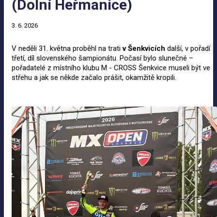
(Dolní Heřmanice)
3. 6. 2026
V neděli 31. května proběhl na trati
v
Šenkvicích
další, v pořadí
třetí, díl slovenského šampionátu. Počasí bylo slunečné –
pořadatelé z místního klubu M - CROSS Šenkvice museli být ve
střehu a jak se někde začalo prášit, okamžitě kropili.