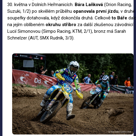
30. května v Dolních Heřmanicích.
Bára Laňková
(Orion Racing,
Suzuki, 1/2) po skvělém průběhu
opanovala první jízdu
, v druhé
soupeřky dotahovala, když dokončila druhá. Celkově
to Báře
dal
na jejím oblíbeném
okruhu stříbro
za další zkušenou závodnicí
Lucií Simonovou (Simpo Racing, KTM, 2/1), bronz má Sarah
Schnelzer (AUT, SMX Rudník, 3/3).