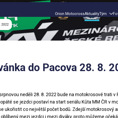
Orion Motocross
Aktuality
Tým
Fo
. 2022
vánka do Pacova 28. 8. 2
srpnovou neděli 28. 8. 2022 bude na motokrosové trati v
 popáté se jezdci postaví na start seriálu Kůta MM ČR v m
se ukořistit co největší počet bodů. Zdejší motokrosový 
 oblíbený mezi jezdci i mezi diváky, proto můžeme očeká