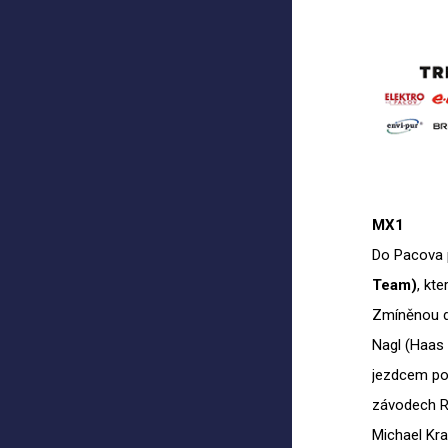
MX1
Do Pacova 
Team)
, kt
Zmíněnou dv
Nagl (Haas 
jezdcem poř
závodech R
Michael Kra