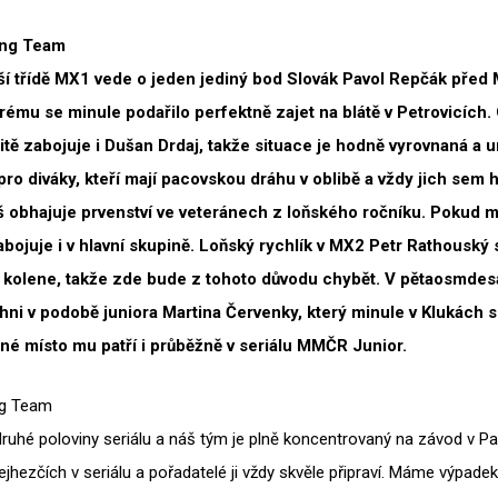
ing Team
jší třídě MX1 vede o jeden jediný bod Slovák Pavol Repčák před
rému se minule podařilo perfektně zajet na blátě v
Petrovicích.
itě zabojuje i
Dušan Drdaj, takže situace je hodně vyrovnaná a
u
pro
diváky, kteří mají pacovskou dráhu v
oblibě a
vždy jich sem 
š obhajuje prvenství ve
veteránech z
loňského ročníku. Pokud m
abojuje i
v
hlavní skupině. Loňský rychlík v
MX2 Petr Rathouský s
 kolene, takže zde bude z
tohoto důvodu chybět. V
pětaosmdes
hni v
podobě juniora Martina Červenky, který minule v
Klukách s
né místo mu patří i
průběžně v
seriálu MMČR Junior.
ng Team
uhé poloviny seriálu a náš tým je plně koncentrovaný na závod v Pa
nejhezčích v seriálu a pořadatelé ji vždy skvěle připraví. Máme výpa