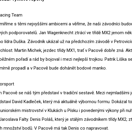
acing Team
íříme s těmi nejvyššími ambicemi a věříme, že naši závodníci budou 
vých podporovatelů. Jan Wagenknecht ztrácí ve třídě MX2 jenom něk
ho lídra Duška. Závodník ukázal už na předchozím závodě v Petrovic
chlost. Martin Michek, jezdec třídy MX1, trať v Pacově dobře zná. Akt
běžném pořadí a rád by bojoval i mezi nejlepší trojkou. Patrik Liška 
mírně propadl a v Pacově bude dohánět bodové manko.
orsport
 Pacově se náš tým představí v tradiční sestavě. Mezi nejmladšími je
staví David Kadleček, který má aktuálně výbornou formu. Dokázal t
uniorském mistrovství v Klukách u Písku i povedenými výkony při nu
aroslava Falty. Denis Poláš, který je stálým závodníkem třídy MX2, ztr
ch množství bodů. V Pacově má tak Denis co napravovat.