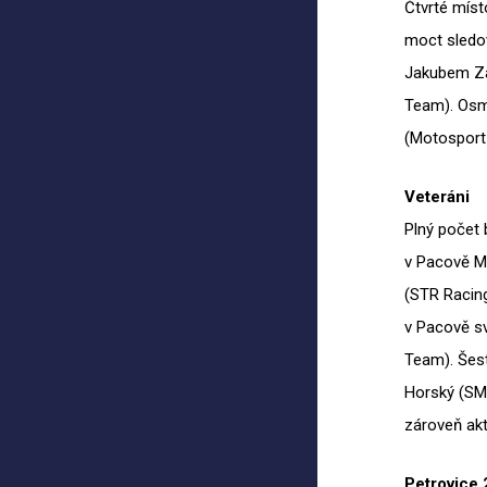
Čtvrté míst
moct sledo
Jakubem Za
Team). Osmi
(Motosport
Veteráni
Plný počet 
v Pacově Ma
(STR Racing
v Pacově s
Team). Šest
Horský (SMS
zároveň akt
Petrovice 