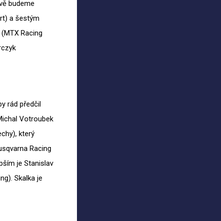
cově budeme
rt) a šestým
 (MTX Racing
rczyk
by rád předčil
Michal Votroubek
chy), který
usqvarna Racing
pším je Stanislav
g). Skalka je