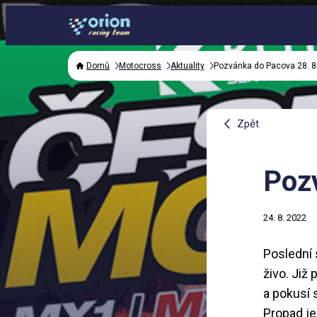
Domů
Motocross
Aktuality
Pozvánka do Pacova 28. 8
Zpět
Poz
24. 8. 2022
Poslední 
živo. Již
a pokusí 
Propad je