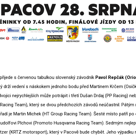
přijede s červenou tabulkou slovenský závodník
Pavol Repčák (Ori
erý drží vedení s náskokem jednoho bodu před Martinem Krčem (Osi
ojici nejrychlejších může potrápit i třetí Dušan Drdaj (PP Racing) ne
Racing Team), který se dvou předchozích závodů neúčastnil. Pátým 
adí je Martin Michek (HT Group Racing Team). Šesté místo patří po 
udolfovi Plchovi (Promoto Husqvarna Racing Team). Sedmým nejlep
tzer (KRTZ motorsport), který v Pacově bude chybět. Jeho výpadku 