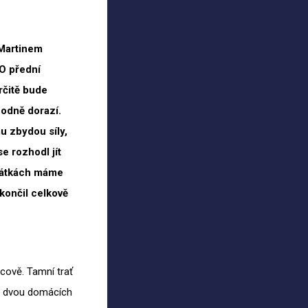
 Martinem
 O
přední
rčitě bude
hodně dorazí.
u zbydou síly,
e rozhodl jít
átkách máme
končil celkově
cově. Tamní trať
dek dvou domácích