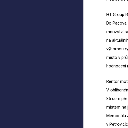
HT Group R
Do Pacova m
množství s
na aktuální
výbornou ry
místo v prů
hodnocení 
Rentor mot
V oblíbeném
85 ccm před
místem na j
Memoriálu J
v Petrovicí