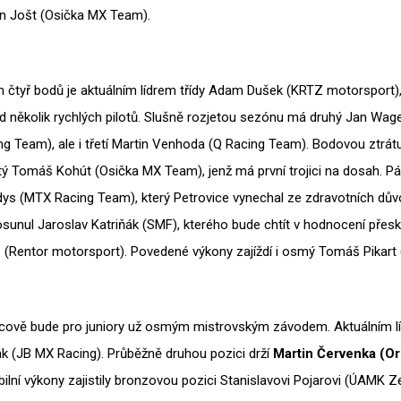
 Jošt (Osička MX Team).
 čtyř bodů je aktuálním lídrem třídy Adam Dušek (KRTZ motorsport)
d několik rychlých pilotů. Slušně rozjetou sezónu má druhý Jan Wa
g Team), ale i třetí Martin Venhoda (Q Racing Team). Bodovou ztrá
tý Tomáš Kohút (Osička MX Team), jenž má první trojici na dosah. Pá
ys (MTX Racing Team), který Petrovice vynechal ze zdravotních dův
sunul Jaroslav Katriňák (SMF), kterého bude chtít v hodnocení přes
 (Rentor motorsport). Povedené výkony zajíždí i osmý Tomáš Pikart 
cově bude pro juniory už osmým mistrovským závodem. Aktuálním líd
k (JB MX Racing). Průběžně druhou pozici drží
Martin Červenka (Or
abilní výkony zajistily bronzovou pozici Stanislavovi Pojarovi (ÚAMK Z