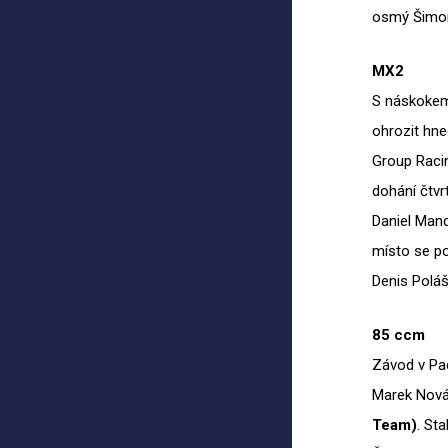
osmý Šimon
MX2
S náskokem
ohrozit hne
Group Racin
dohání čtvr
Daniel Mand
místo se po
Denis Poláš
85 ccm
Závod v Pa
Marek Nová
Team)
. St