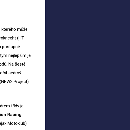
, kterého může
genknceht (HT
tu postupně
tým nejlepším je
odů. Na šesté
kočit sedmý
(NEW2 Project).
rem třídy je
ion Racing
ejax Motoklub).