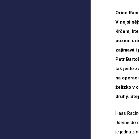
Orion Rac
V
nejsilně
Krčem, kte
pozice urč
zajímavá i
Petr Barto
tak ještě z
na
operaci
želízko v
o
druhý. Stej
Haas Raci
Jdeme do dr
je jedna z 