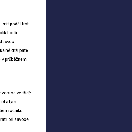
mít podél trati
olik bodů
ích svou
uálně drží páté
se v průběžném
zdci se ve třídě
o čtvrtým
ltém ročníku
atil při závodě