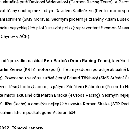
o aktuálně patří Davidovi Widerwillovi (Cermen Racing Team). V Pa
vat těsný souboj mezi pátým Davidem Kadlečkem (Rentor motorspo
hradníkem (SMS Morava). Sedmým pilotem je zraněný Adam Dušek
čku nejrychlejších pilotů uzavírá polský reprezentant Szymon Masa
 Chýnov v AČR).
bodů prozatím nasbíral
Petr Bartoš (Orion Racing Team)
, kterého 
rtin Žerava (KRTZ motorsport). Třetím jezdcem pořadí je aktuálně 
). Povedenou sezónu zažívá čtvrtý Eduard Těšínský (SMS Střední Če
vede těsný bodový souboj s pátým Zdeňkem Blábolilem (Promoto H
é místo aktuálně drží Martin Brádka (4 Cross Racing). Sedmým nejle
 Jižní Čechy) a osmičku nejlepších uzavírá Roman Skalka (STR Racin
uálním lídrem podkategorie Veterán 50+.
2022: Týmové reporty