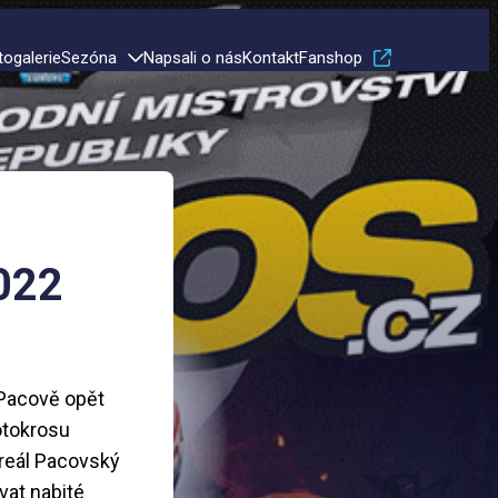
togalerie
Sezóna
Napsali o nás
Kontakt
Fanshop
022
 Pacově opět
otokrosu
areál Pacovský
vat nabité