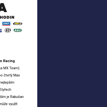
on Racing
čka MX Team).
bo čtvrtý Max
nejlepším
čtyřech
ším je Rakušan
může využít