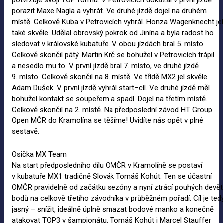
porazit Maxe Nagla a vyhrát. Ve druhé jízdě dojel na druhém
místě. Celkově Kuba v Petrovicích vyhrál. Honza Wagenknecht jel
také skvěle. Udělal obrovský pokrok od Jinína a byla radost ho
sledovat v královské kubatuře. V obou jízdách bral 5. místo.
Celkově skončil pátý. Martin Krč se bohužel v Petrovicích trápil
a nesedlo mu to. V první jízdě bral 7. místo, ve druhé jízdě
9. místo. Celkově skončil na 8. místě. Ve třídě MX2 jel skvěle
Adam Dušek. V první jízdě vyhrál start–cíl. Ve druhé jízdě měl
bohužel kontakt se soupeřem a spadl. Dojel na třetím místě.
Celkově skončil na 2. místě. Na předposlední závod HT Group
Open MČR do Kramolína se těšíme! Uvidíte nás opět v plné
sestavě.
Osička MX Team
Na start předposledního dílu OMČR v Kramolíně se postaví
v kubatuře MX1 tradičně Slovák Tomáš Kohút. Ten se účastní
OMČR pravidelně od začátku sezóny a nyní ztrácí pouhých devět
bodů na celkově třetího závodníka v průběžném pořadí. Cíl je ted
jasný – snížit, ideálně úplně smazat bodové manko a konečně
atakovat TOP3 v šampionátu. Tomáš Kohút i Marcel Stauffer