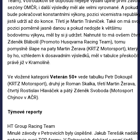
Team), Votroubkovi se doposud nejlépe vydařil úplně první závod
sezóny OMČR, i další výsledky měl ale velmi vyrovnané. A pokud
bude pokračovat konstantními výkony, pozici vicemistra republik
jistě udrží až do konce. Třetí je Martin Trávníček. Také on má svoj
pozici poměrně jasně danou a pokud nedojde k většímu
bodovému výkyvu, měl by si ji udržet. Nahnuté to má ovšem čtvr
Zdeněk Blábolil (Promoto Husqvarna Racing Team), tomu
pomyslně šlape na paty Martin Žerava (KRTZ Motorsport), který
by ho, vzhledem k dosavadním výsledků, měl v tabulce přeskočit
právě již v Kramolíně.
Ve vložené kategorii
Veterán
50+
vede tabulku Petr Dokoupil
(KRTZ Motorsport), druhý je Roman Skalka, třetí Martin Žerava,
čtvrtý Rostislav Hlaváček a pátý Zdeněk Svoboda (Motosport
Chýnov v AČR).
Týmové reporty
HT Group Racing Team
Minulé závody v Petrovicích byly úspěšné. Jakub Terešák nadále
potvrzuje svoji TOP formu. V Petrovicích dokázal v první jízdě