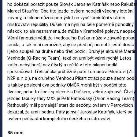
ho dokázal porazit pouze Slovák Jaroslav Katriňák nebo Rakuša
Marcel Stauffer. Oba tito jezdci ovšem neodjeli všechny letošní
závody, a tak nemůžou pomýšlet na vyšší umístění v rámci
mistrovství republiky. Dušek má nyní na čele poměrně pohodlný
náskok, to ale neznamená, že může v Kramolíně polevit, naopak.
Věrní fanoušci vědí, že i vedoucího Duška může v závodě potkat
smůla, a tak není nemožné, aby se před něj nemohli ještě dostat
i jeho soupeři na druhé nebo třetí pozici. Druhý je aktuálně Martin
Venhoda (Q-Racing Team), také on umí být velmi rychlý. Letos
zatím nebyl horší než čtvrtý a určitě v této bilanci hodlá
i pokračovat. Třetí příčka průběžně patří Tomášovi Pikartovi (ZL
N2P s. r. o.), na druhého Venhodu Pikart ztrácí pouze sedm bodů
a tak by poslední dva podniky OMČR mohli být v podání této
dvojice, nebo trojice i společně s Duškem, velmi zajímavé. Čtvrtý
jezdec tabulky třídy MX2 je Petr Rathouský (Orion Racing Team).
Rathouský měl pomalejší start do sezóny, ovšem v Petrovicích
dokázal, že umí i bednu. Pátý je nyní Jaroslav Katriňák, který se
ovšem neúčastní kompletního českého mistrovství.
85 ccm