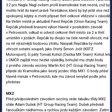
3:2 pro Nagla. Nagl ovšem profil kramolínské trati nezná, což by
mohlo hrát do karet právě Terešákovi, který by byl jistě více než
spokojený, kdyby si mohl připsat třetí celkové vítězství v závodě.
Na třetím místě je aktuálně Pavol Repčák (Orion Racing Team).
Repčák předvedl bravurní výkon hlavně v posledním závodě
v Petrovicích, odkud si odvezl celkové třetí místo za 2 a třetí
umístění v jízdách. Repčák by dvojici na čele neměl ohrozit, má
na ně výraznější bodovou ztrátu. Naopak Repčáka by mohli
ohrozit ostatní soupeři, jako čtvrtý Šimon Jošt (KRTZ
Motorsport), či pátý Tomáš Kohút (Osička MX Team). Kohút leto
v OMČR zajíždí moc hezké výsledky, bohužel mu chybí body
z prvního závodu sezóny. Martin Krč (HT Group Racing Team)
přijede do Kramolína jako šestý jezdec třídy MX1. O body přišel
hlavně minule v Petrovicích, kde mu závod nevyšel podle jeho
představ.
MX2
Před předposledním závodem sezóny vede tabulku třídy MX2
stále Adam Dušek (HT Group Racing Team). Dušek předvádí
fanouškům nádhernou a rychlou jízdu každým závodem. Zatím