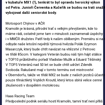
v
kubatuře MX1
(!), tenkrát to byl opravdu heroický výkon
od
Petra. Junioři Červenka a
Kučeřík se budou na
trati snaži
vybojovat další seniorské body.
Motosport Chýnov v AČR
Kramolín je krásná, přírodní trať s velkým převýšením, kde to
máme rádi, ostatně jsme tam v minulosti zaznamenali úspěchy
i v MMČR družstev. Patří tedy k našim oblíbeným. Premiéru si na 
odbyde naše letošní největší týmová hvězda Polák Szymon
Masarczyk, který bude chtít navázat na vítězství z Petrovic
ve třídě 85ccm. V kategorii Veterán budou náš tým hájit stálice
v TOP10 průběžného pořadí Vladislav Mužík a Eduard Těšínský.
V TOP5 Veteránů nad 50 let se bude chtít udržet Zdeněk
Svoboda. Rakušané mají v tomto termínu své mistrovství
v Oberndorfu, takže ve třídě MX2 se bude z našich jezdců účastn
pouze třináctiletý Vojtěch Kroutil, který letos sbírá velice cenné
zkušenosti v dospělém motokrosu.
Haas Racing Team
Předposlední podnik seriálu hostí Kramolín, tamní trať není příliš