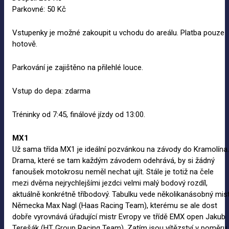
Parkovné: 50 Kč
Vstupenky je možné zakoupit u vchodu do areálu. Platba pouze
hotově.
Parkování je zajištěno na přilehlé louce.
Vstup do depa: zdarma
Tréninky od 7:45, finálové jízdy od 13:00.
MX1
Už sama třída MX1 je ideální pozvánkou na závody do Kramolína.
Drama, které se tam každým závodem odehrává, by si žádný
fanoušek motokrosu neměl nechat ujít. Stále je totiž na čele
mezi dvěma nejrychlejšími jezdci velmi malý bodový rozdíl,
aktuálně konkrétně tříbodový. Tabulku vede několikanásobný mis
Německa Max Nagl (Haas Racing Team), kterému se ale dost
dobře vyrovnává úřadující mistr Evropy ve třídě EMX open Jakub
Terešák (HT Group Racing Team). Zatím jsou vítězství v poměru