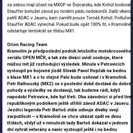
za sebou mají účast na MXGP ve Švýcarsku, kde Kohút bodoval,
Stauffer bohužel závod po tvrdém pádu nedokončil. Další víkend
patřil ADAC v Jaueru, kam zamířil pouze Tomáš Kohút. Potlučen
Stauffer ADAC vynechal. Pokud bude opět 100% fit, v Kramolíně
odstartuje tentokrát se třídou MX1.
Orion Racing Team
Kramolím je předposlední podnik letošního motokrosového
seriálu OPEN
MČR, a
tak zde diváci uvidí souboje, které
můžou mít již rozhodující výsledek. Minule v
Petrovicích
vystoupil po
bojovné jízdě Slovák Pavol Repčák na
bednu
v
klase MX1 a
o
to stejné Palo bude usilovat i
v
Kramolíně.
Petr Rathouský (MX2) se v
poslední době dostává do
dobré
pohody a
výsledky se dostavují, tak budeme rádi, když
napodobí Petrovice, kde byl třetí. Oba závodníci si před
tímt
republikovým podnikem ještě střihli závod ADAC v
Jaueru.
Jezdící legenda Petr Bartoš stále udivuje diváky svoji
zarputilostí
– v
Kramolíně se chce ukázat opět ve
dvou
třídách, vždyť už v
minulosti tady Bartoš dokázal v
jednom
dni vyhrát veterány a
navíc vystoupil ještě i
na
bednu