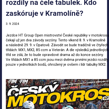
rozdíly na čele tabulek. Kdo
zaskóruje v Kramolíně?
3. 9. 2024
Jezdce HT Group Open mistrovství České republiky v motokrosu
čekají už jen dva závody sezóny. Tento víkend 8. 9. v Kramolíně
a následně 29. 9. v Opatově. Závodit se bude tradičně ve čtyřech
třídách: MX1, MX2, 85 ccm a Veterán. A dle výsledků jednotlivých
tříd se zdá, že to bude opravdové drama až do konce sezóny.
Ve třídách MX1 a 85 ccm jsou mezi dvěma prvními jezdci rozdíly
pouze v jednotkách bodů, ohrožený je ovšem i lídr tabulky MX2.