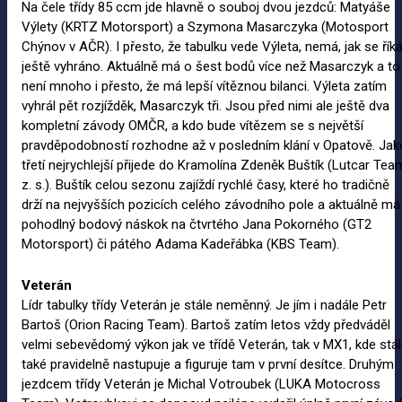
Na čele třídy 85 ccm jde hlavně o souboj dvou jezdců: Matyáše
Výlety (KRTZ Motorsport) a Szymona Masarczyka (Motosport
Chýnov v AČR). I přesto, že tabulku vede Výleta, nemá, jak se říká
ještě vyhráno. Aktuálně má o šest bodů více než Masarczyk a to
není mnoho i přesto, že má lepší vítěznou bilanci. Výleta zatím
vyhrál pět rozjížděk, Masarczyk tři. Jsou před nimi ale ještě dva
kompletní závody OMČR, a kdo bude vítězem se s největší
pravděpodobností rozhodne až v posledním klání v Opatově. Jak
třetí nejrychlejší přijede do Kramolína Zdeněk Buštík (Lutcar Tea
z. s.). Buštík celou sezonu zajíždí rychlé časy, které ho tradičně
drží na nejvyšších pozicích celého závodního pole a aktuálně má
pohodlný bodový náskok na čtvrtého Jana Pokorného (GT2
Motorsport) či pátého Adama Kadeřábka (KBS Team).
Veterán
Lídr tabulky třídy Veterán je stále neměnný. Je jím i nadále Petr
Bartoš (Orion Racing Team). Bartoš zatím letos vždy předváděl
velmi sebevědomý výkon jak ve třídě Veterán, tak v MX1, kde stá
také pravidelně nastupuje a figuruje tam v první desítce. Druhým
jezdcem třídy Veterán je Michal Votroubek (LUKA Motocross