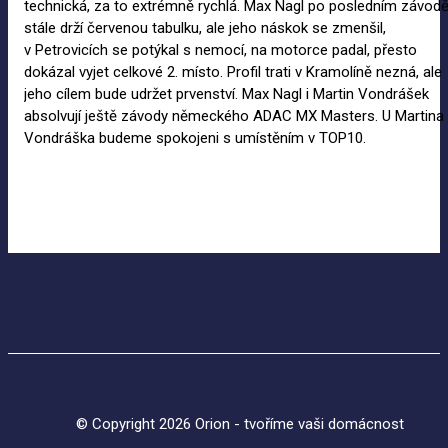
technická, za to extrémně rychlá. Max Nagl po posledním závod
stále drží červenou tabulku, ale jeho náskok se zmenšil,
v Petrovicích se potýkal s nemocí, na motorce padal, přesto
dokázal vyjet celkové 2. místo. Profil trati v Kramolíně nezná, ale
jeho cílem bude udržet prvenství. Max Nagl i Martin Vondrášek
absolvují ještě závody německého ADAC MX Masters. U Martina
Vondráška budeme spokojeni s umístěním v TOP10.
© Copyright 2026 Orion - tvoříme vaši domácnost