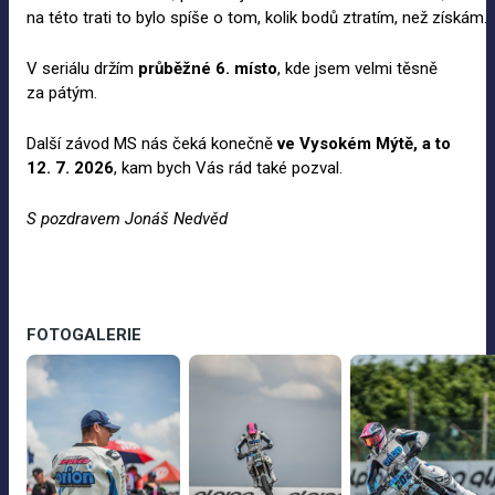
na této trati to bylo spíše o tom, kolik bodů ztratím, než získám.
V seriálu držím
průběžné 6.
místo
, kde jsem velmi těsně
za pátým.
Další závod MS nás čeká konečně
ve
Vysokém Mýtě, a
to
12.
7.
2026
, kam bych Vás rád také pozval.
S pozdravem Jonáš Nedvěd
FOTOGALERIE