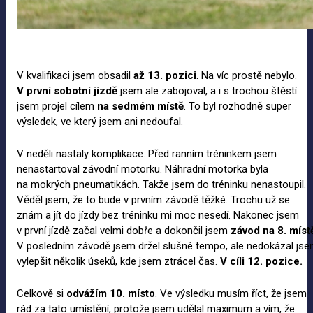
V kvalifikaci jsem obsadil
až 13.
pozici
. Na víc prostě nebylo.
V
první sobotní jízdě
jsem ale zabojoval, a i s trochou štěstí
jsem projel cílem
na
sedmém místě
. To byl rozhodně super
výsledek, ve který jsem ani nedoufal.
V neděli nastaly komplikace. Před ranním tréninkem jsem
nenastartoval závodní motorku. Náhradní motorka byla
na mokrých pneumatikách. Takže jsem do tréninku nenastoupil.
Věděl jsem, že to bude v prvním závodě těžké. Trochu už se
znám a jít do jízdy bez tréninku mi moc nesedí. Nakonec jsem
v první jízdě začal velmi dobře a dokončil jsem
závod na
8.
míst
V posledním závodě jsem držel slušné tempo, ale nedokázal js
vylepšit několik úseků, kde jsem ztrácel čas.
V
cíli 12.
pozice.
Celkově si
odvážím 10.
místo
. Ve výsledku musím říct, že jsem
rád za tato umístění, protože jsem udělal maximum a vím, že