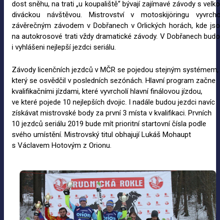
dost sněhu, na trati „u koupaliště“ bývají zajímavé závody s velk
diváckou návštěvou. Mistrovství v motoskijöringu vyvrcho
závěrečným závodem v Dobřanech v Orlických horách, kde js
na autokrosové trati vždy dramatické závody. V Dobřanech bud
i vyhlášeni nejlepší jezdci seriálu.
Závody licenčních jezdců v MČR se pojedou stejným systémem,
který se osvědčil v posledních sezónách. Hlavní program začne
kvalifikačními jízdami, které vyvrcholí hlavní finálovou jízdou,
ve které pojede 10 nejlepších dvojic. I nadále budou jezdci navíc
získávat mistrovské body za první 3 místa v kvalifikaci. Prvních
10 jezdců seriálu 2019 bude mít prioritní startovní čísla podle
svého umístění. Mistrovský titul obhajují Lukáš Mohaupt
s Václavem Hotovým z Orionu.