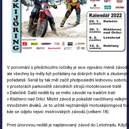
V porovnání s předchozími ročníky je sice vypsáno méně závodů
ale všechny by měly být pořádány na dobrých tratích a zkušeným
pořadateli. Seriál by tak měl začít předposlední lednovou sobotu
v prostorách parkoviště závodních strojů motokrosové tratě
v Dalečíně. Další neděli by se mělo závodit na tradiční trati
v Klášterci nad Orlicí. Místní závod je pokaždé navštívený velkým
množstvím diváků. Je to určitě nejznámější motoskijöringová trať
kde se odjelo nejvíc mistrovských závodů (celkem 18).
První únorovou neděli je naplánovaný závod do Letohradu. Když 