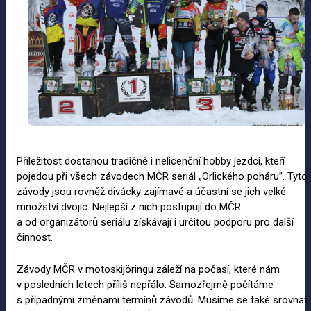
Příležitost dostanou tradičně i nelicenční hobby jezdci, kteří
pojedou při všech závodech MČR seriál „Orlického poháru”. Tyto
závody jsou rovněž divácky zajímavé a účastní se jich velké
množství dvojic. Nejlepší z nich postupují do MČR
a od organizátorů seriálu získávají i určitou podporu pro další
činnost.
Závody MČR v motoskijöringu záleží na počasí, které nám
v posledních letech příliš nepřálo. Samozřejmě počítáme
s případnými změnami termínů závodů. Musíme se také srovnat