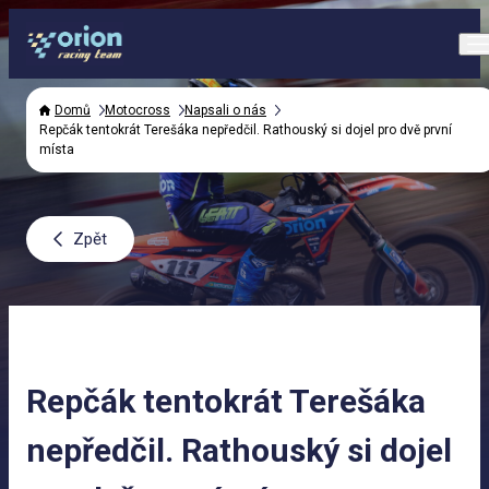
Domů
Motocross
Napsali o nás
Repčák tentokrát Terešáka nepředčil. Rathouský si dojel pro dvě první
místa
Zpět
Repčák tentokrát Terešáka
nepředčil. Rathouský si dojel