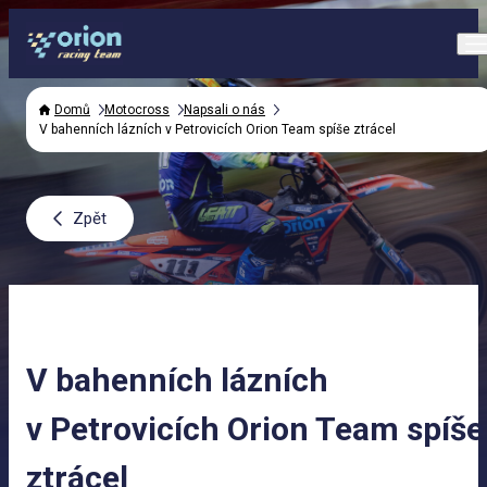
Domů
Motocross
Napsali o nás
V bahenních lázních v Petrovicích Orion Team spíše ztrácel
Zpět
V bahenních lázních
v Petrovicích Orion Team spíše
ztrácel