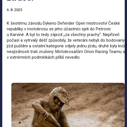
6. 8. 2025
K
šestému závodu Dykeno Defender Open mistrovství České
republiky v
motokrosu se jeho účastníci sjeli do
Petrovic
u
Karviné. A
byl to tedy zájezd „za
všechny prachy“. Nepřízeň
počasí a
vytrvalý déšť způsobily, že veteráni nebyli do
bodovanýc
jízd puštěni a
ostatní kategorie odjely jednu jízdu, druhé byly kvůli
nesjízdnosti trati zrušeny. Motokrosařům Orion Racing Teamu s
v
extrémních podmínkách příliš nevedlo.