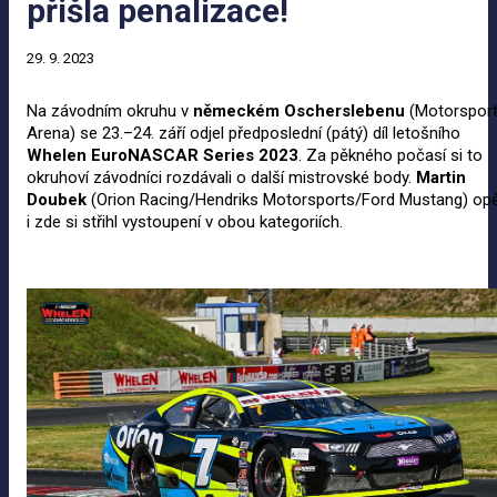
přišla penalizace!
29. 9. 2023
Na závodním okruhu v
německém Oscherslebenu
(Motorspor
Arena) se 23.–24. září odjel předposlední (pátý) díl letošního
Whelen EuroNASCAR Series 2023
. Za pěkného počasí si to
okruhoví závodníci rozdávali o další mistrovské body.
Martin
Doubek
(Orion Racing/Hendriks Motorsports/Ford Mustang) op
i zde si střihl vystoupení v obou kategoriích.