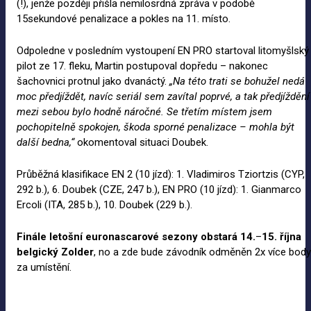
(!), jenže později přišla nemilosrdná zpráva v podobě
15sekundové penalizace a pokles na 11. místo.
Odpoledne v posledním vystoupení EN PRO startoval litomyšlský
pilot ze 17. fleku, Martin postupoval dopředu – nakonec
šachovnici protnul jako dvanáctý.
„Na
této trati se bohužel nedá
moc předjíždět, navíc seriál sem zavítal poprvé, a
tak předjíždění
mezi
sebou bylo hodně náročné. Se
třetím místem jsem
pochopitelně spokojen, škoda sporné penalizace
– mohla být
další bedna,“
okomentoval situaci Doubek.
Průběžná klasifikace EN 2 (10 jízd): 1. Vladimiros Tziortzis (CYP,
292 b.), 6. Doubek (CZE, 247 b.), EN PRO (10 jízd): 1. Gianmarco
Ercoli (ITA, 285 b.), 10. Doubek (229 b.).
Finále letošní euronascarové sezony obstará 14.
–
15.
října
belgický Zolder
, no a zde bude závodník odměněn 2x více body
za umístění.