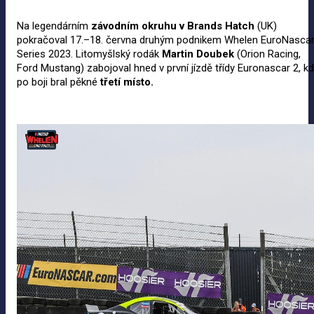
Na legendárním
závodním okruhu v
Brands Hatch
(UK)
pokračoval 17.–18. června druhým podnikem Whelen EuroNasca
Series 2023. Litomyšlský rodák
Martin Doubek
(Orion Racing,
Ford Mustang) zabojoval hned v první jízdě třídy Euronascar 2, k
po boji bral pěkné
třetí místo.