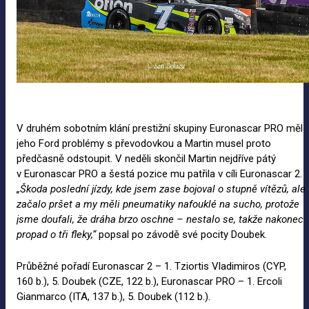
V druhém sobotním klání prestižní skupiny Euronascar PRO měl
jeho Ford problémy s převodovkou a Martin musel proto
předčasně odstoupit. V neděli skončil Martin nejdříve pátý
v Euronascar PRO a šestá pozice mu patřila v cíli Euronascar 2.
„Škoda poslední jízdy, kde jsem zase bojoval o
stupně vítězů, ale
začalo pršet a
my měli pneumatiky nafouklé na
sucho, protože
jsme doufali, že dráha brzo oschne
– nestalo se, takže nakonec
propad o
tři fleky,“
popsal po závodě své pocity Doubek.
Průběžné pořadí Euronascar 2 – 1. Tziortis Vladimiros (CYP,
160 b.), 5. Doubek (CZE, 122 b.), Euronascar PRO – 1. Ercoli
Gianmarco (ITA, 137 b.), 5. Doubek (112 b.).