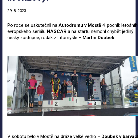
29. 8. 2023
Po roce se uskutečnil na
Autodromu v
Mostě
4. podnik letošní
evropského seriálu
NASCAR
a na startu nemohl chybět jediný
český zástupce, rodák z Litomyšle –
Martin Doubek.
V sobotu bylo v Mostě na dráze velké vedro –
Doubek v
barvác