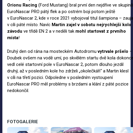
Orionu Racing
(Ford Mustang) bral první den nejdříve ve skupině
EuroNascar PRO pátý flek a po ostrém boji potom ještě
v EuroNascar 2, kde v roce 2021 vybojoval titul šampiona – zauja
v cíli páté místo. Navíc
Martin zajel v
sobotu nejrychlejší kolo
závodu
ve třídě EN 2 a v neděli tak
mohl startovat z
prvního
místa
!
Druhý den od rána na mosteckém Autodromu
vytrvale pršelo
–
Doubek ovšem na vodě umí, po skvělém startu dvě kola dokonc
vedl celé startovní pole v EuroNascar 2, potom dlouho jezdil
druhý, až v posledním kole ho zdrželi „okolečkáři“ a Martin klesl
v cíli na třetí pozici. Odpoledne v posledním vystoupení
EuroNascar PRO měl problémy s brzdami a klání z páté pozice
nedokončil.
FOTOGALERIE