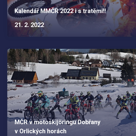
Kalendář MMČR 2022 i s tratěmi!!
21. 2. 2022
MČR v motoskijöringu Dobřany
v Orlických horách