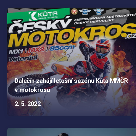
Dalečín zahájí letošní sezónu Kůta MMČR
v motokrosu
2. 5. 2022